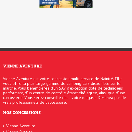
pendant 1 an ?
VIENNE AVENTURE
Vienne Aventure est votre concession multi-service de Naintré. Elle
vous offre la plus large gamme de camping cars disponible sur le
marché. Vous bénéficierez d’un SAV d’exception doté de techniciens
performant, d’un centre de contrôle étanchéité agrée, ainsi que d’une
carrosserie. Vous serez conseillé dans votre magasin Destinea par de
vrais professionnels de l’accessoire.
NOS CONCESSIONS
Vienne Aventure