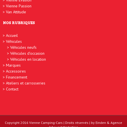
Vienne Évasion
Vienne Passion
Van Attitude
NOS RUBRIQUES
Accueil
Véhicules
Véhicules neufs
Véhicules d’occasion
Véhicules en location
Marques
Accessoires
Financement
Ateliers et carrosseries
Contact
Copyright 2016
Vienne Camping-Cars
| Droits réservés | by
Einden
&
Agence