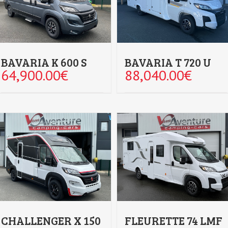
BAVARIA K 600 S
BAVARIA T 720 U
64,900.00
€
88,040.00
€
CHALLENGER X 150
FLEURETTE 74 LMF