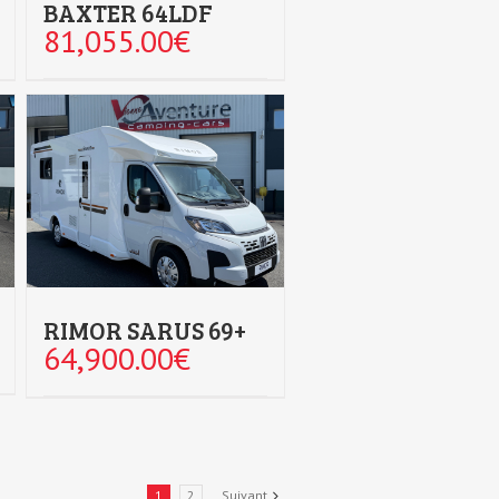
BAXTER 64LDF
81,055.00
€
RIMOR SARUS 69+
64,900.00
€
1
2
Suivant