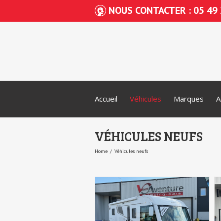
NOUS CONTACTER : 05 49 
Accueil
Véhicules
Marques
A
VÉHICULES NEUFS
Home
Véhicules neufs