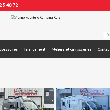
23 40 72
ccessoires
Financement
Ateliers et carrosseries
Contac