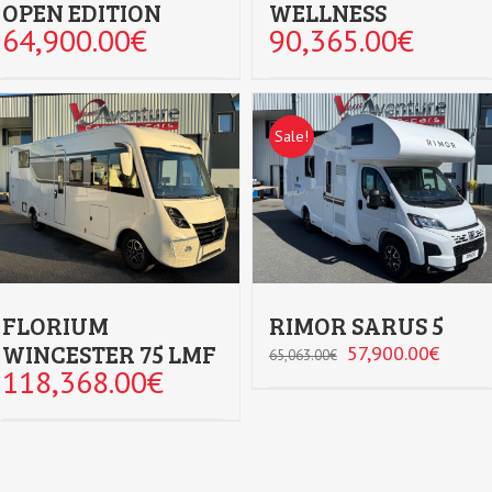
OPEN EDITION
WELLNESS
64,900.00
€
90,365.00
€
Sale!
FLORIUM
RIMOR SARUS 5
WINCESTER 75 LMF
57,900.00
€
65,063.00
€
118,368.00
€