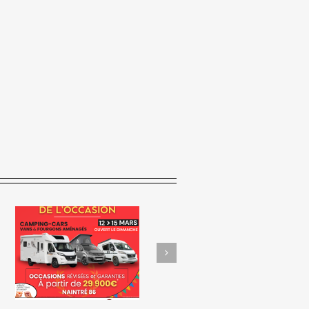
𝗩𝗲𝗻𝗱𝗲𝘇 𝘃𝗼𝘁𝗿𝗲 𝘃𝗲́𝗵𝗶𝗰𝘂𝗹𝗲
US
𝗴𝗿𝗮̂𝗰𝗲 𝗮𝘂 𝗱𝗲́𝗽𝗼̂𝘁-𝘃𝗲𝗻𝘁𝗲
𝗮𝘃𝗲𝗰 Vienne Aventure !