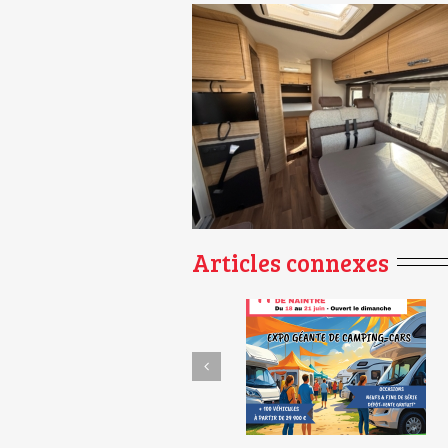
Articles connexes
Et si le carburant ne
Foire du Dépôt-Vente de
vous coûtait rien
Naintré – 11e édition !
pendant 1 an ?