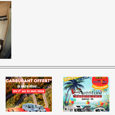
🎉 35 ans de Narbonne
Accessoires : 5 jours de
LE GRAND RENDEZ-VO
fête au Pôle Loisirs
DE L’OCCASION
Naintré ! 🌺