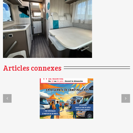
Articles connexes
Et si le carburant ne
e du Dépôt-Vente de
vous coûtait rien
tré – 11e édition !
pendant 1 an ?