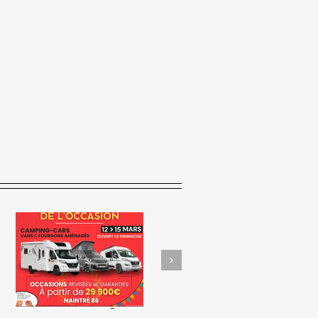
𝗩𝗲𝗻𝗱𝗲𝘇 𝘃𝗼𝘁𝗿𝗲 𝘃𝗲́𝗵𝗶𝗰𝘂𝗹𝗲
US
𝗴𝗿𝗮̂𝗰𝗲 𝗮𝘂 𝗱𝗲́𝗽𝗼̂𝘁-𝘃𝗲𝗻𝘁𝗲
𝗮𝘃𝗲𝗰 Vienne Aventure !