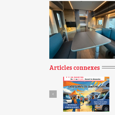
Articles connexes
Et si le carburant ne
Foire du Dépôt-Vente de
vous coûtait rien
Naintré – 11e édition !
pendant 1 an ?