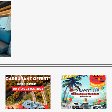
🎉 35 ans de Narbonne
Accessoires : 5 jours de
LE GRAND RENDEZ-VO
fête au Pôle Loisirs
DE L’OCCASION
Naintré ! 🌺