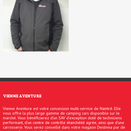
VIENNE AVENTURE
Vienne Aventure est votre concession multi-service de Naintré. Elle
vous offre la plus large gamme de camping cars disponible sur le
marché. Vous bénéficierez d’un SAV d’exception doté de techniciens
performant, d’un centre de contrôle étanchéité agrée, ainsi que d’une
carrosserie. Vous serez conseillé dans votre magasin Destinea par de