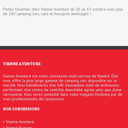
Portes Ouvertes chez Vienne Aventure du 10 au 13 octobre avec plus
de 100 camping-cars, vans et fourgons aménagés !
VIENNE AVENTURE
Vienne Aventure est votre concession multi-service de Naintré. Elle
vous offre la plus large gamme de camping cars disponible sur le
marché. Vous bénéficierez d’un SAV d’exception doté de techniciens
performant, d’un centre de contrôle étanchéité agrée, ainsi que d’une
carrosserie. Vous serez conseillé dans votre magasin Destinea par de
vrais professionnels de l’accessoire.
NOS CONCESSIONS
Vienne Aventure
Vienne Évasion