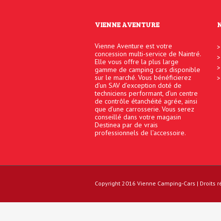
VIENNE AVENTURE
Vienne Aventure est votre
concession multi-service de Naintré.
Elle vous offre la plus large
gamme de camping cars disponible
sur le marché. Vous bénéficierez
d’un SAV d’exception doté de
techniciens performant, d’un centre
de contrôle étanchéité agrée, ainsi
que d’une carrosserie. Vous serez
conseillé dans votre magasin
Destinea par de vrais
professionnels de l’accessoire.
Copyright 2016
Vienne Camping-Cars
| Droits 