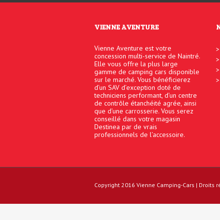
VIENNE AVENTURE
Vienne Aventure est votre
concession multi-service de Naintré.
Elle vous offre la plus large
gamme de camping cars disponible
sur le marché. Vous bénéficierez
d’un SAV d’exception doté de
techniciens performant, d’un centre
de contrôle étanchéité agrée, ainsi
que d’une carrosserie. Vous serez
conseillé dans votre magasin
Destinea par de vrais
professionnels de l’accessoire.
Copyright 2016
Vienne Camping-Cars
| Droits 