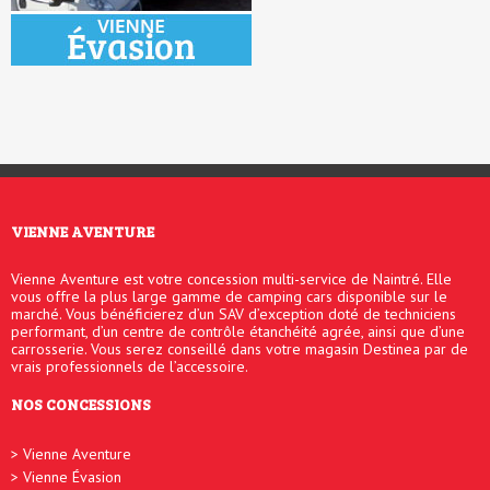
VIENNE AVENTURE
Vienne Aventure est votre concession multi-service de Naintré. Elle
vous offre la plus large gamme de camping cars disponible sur le
marché. Vous bénéficierez d’un SAV d’exception doté de techniciens
performant, d’un centre de contrôle étanchéité agrée, ainsi que d’une
carrosserie. Vous serez conseillé dans votre magasin Destinea par de
vrais professionnels de l’accessoire.
NOS CONCESSIONS
Vienne Aventure
Vienne Évasion