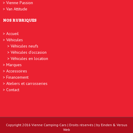
Vienne Passion
Van Attitude
NOS RUBRIQUES
Accueil
Véhicules
Véhicules neufs
Véhicules d’occasion
Véhicules en location
Marques
Accessoires
Financement
Ateliers et carrosseries
Contact
Copyright 2016
Vienne Camping-Cars
| Droits réservés | by
Einden
&
Versus
Web