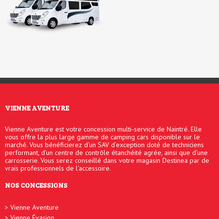
VIENNE AVENTURE
Vienne Aventure est votre concession multi-service de Naintré. Elle
vous offre la plus large gamme de camping cars disponible sur le
marché. Vous bénéficierez d’un SAV d’exception doté de techniciens
performant, d’un centre de contrôle étanchéité agrée, ainsi que d’une
carrosserie. Vous serez conseillé dans votre magasin Destinea par de
vrais professionnels de l’accessoire.
NOS CONCESSIONS
Vienne Aventure
Vienne Évasion