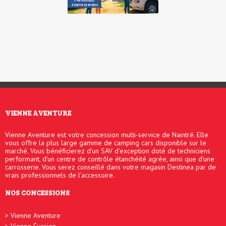
pendant 1 an ?
VIENNE AVENTURE
Vienne Aventure est votre concession multi-service de Naintré. Elle
vous offre la plus large gamme de camping cars disponible sur le
marché. Vous bénéficierez d’un SAV d’exception doté de techniciens
performant, d’un centre de contrôle étanchéité agrée, ainsi que d’une
carrosserie. Vous serez conseillé dans votre magasin Destinea par de
vrais professionnels de l’accessoire.
NOS CONCESSIONS
Vienne Aventure