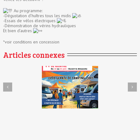
Au programme:
-Dégustation d’huîtres tous les midis
-Essais de vélos électriques
-Démonstration de vérins hydrauliques
Et bien d’autres
*voir conditions en concession
Articles connexes
Et si le carburant ne
e du Dépôt-Vente de
vous coûtait rien
tré – 11e édition !
pendant 1 an ?