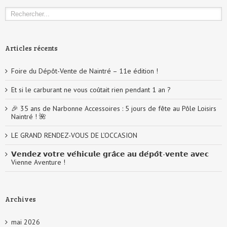
Articles récents
Foire du Dépôt-Vente de Naintré – 11e édition !
Et si le carburant ne vous coûtait rien pendant 1 an ?
🎉 35 ans de Narbonne Accessoires : 5 jours de fête au Pôle Loisirs
Naintré ! 🌺
LE GRAND RENDEZ-VOUS DE L’OCCASION
𝗩𝗲𝗻𝗱𝗲𝘇 𝘃𝗼𝘁𝗿𝗲 𝘃𝗲́𝗵𝗶𝗰𝘂𝗹𝗲 𝗴𝗿𝗮̂𝗰𝗲 𝗮𝘂 𝗱𝗲́𝗽𝗼̂𝘁-𝘃𝗲𝗻𝘁𝗲 𝗮𝘃𝗲𝗰
Vienne Aventure !
Archives
mai 2026