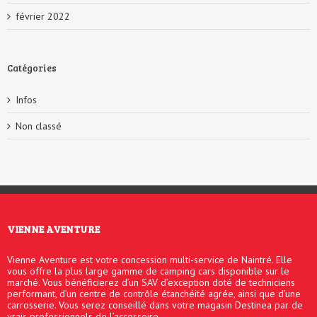
février 2022
Catégories
Infos
Non classé
VIENNE AVENTURE
Vienne Aventure est votre concession multi-service de Naintré. Elle
vous offre la plus large gamme de camping cars disponible sur le
marché. Vous bénéficierez d’un SAV d’exception doté de techniciens
performant, d’un centre de contrôle étanchéité agrée, ainsi que d’une
carrosserie. Vous serez conseillé dans votre magasin Destinea par de
vrais professionnels de l’accessoire.