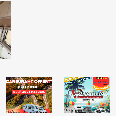
🎉 35 ans de Narbonne
Accessoires : 5 jours de
LE GRAND RENDEZ-VO
fête au Pôle Loisirs
DE L’OCCASION
Naintré ! 🌺