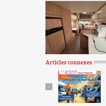
Articles connexes
Et si le carburant ne
Foire du Dépôt-Vente de
vous coûtait rien
Naintré – 11e édition !
pendant 1 an ?