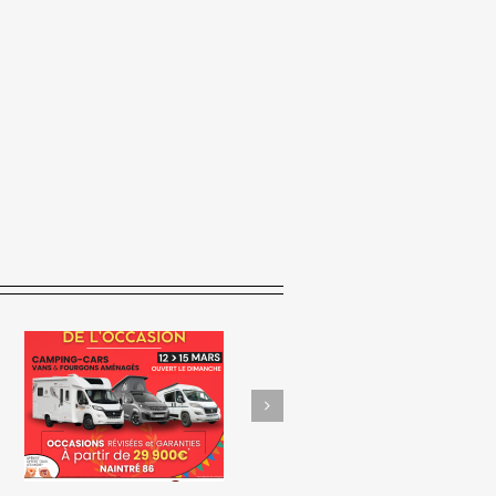
𝗩𝗲𝗻𝗱𝗲𝘇 𝘃𝗼𝘁𝗿𝗲 𝘃𝗲́𝗵𝗶𝗰𝘂𝗹𝗲
US
𝗴𝗿𝗮̂𝗰𝗲 𝗮𝘂 𝗱𝗲́𝗽𝗼̂𝘁-𝘃𝗲𝗻𝘁𝗲
𝗮𝘃𝗲𝗰 Vienne Aventure !